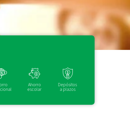
orro
Ahorro
Depósitos
cional
escolar
a plazos