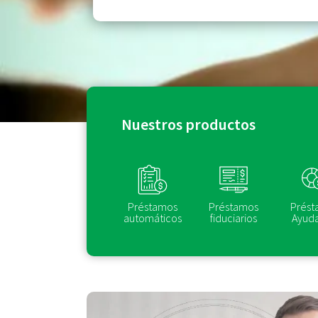
Nuestros productos
Préstamos
Préstamos
Prést
automáticos
fiduciarios
Ayuda