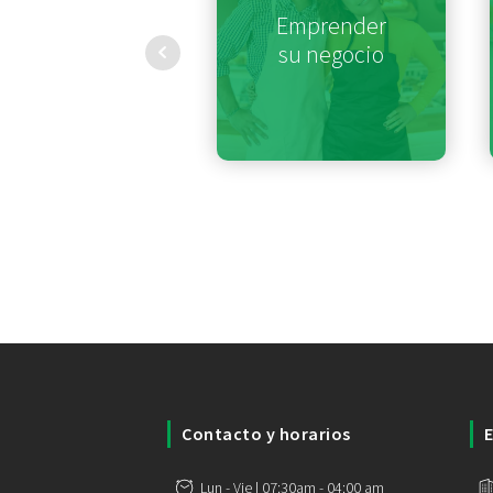
Emprender
su negocio
Contacto y horarios
E
Lun - Vie | 07:30am - 04:00 am