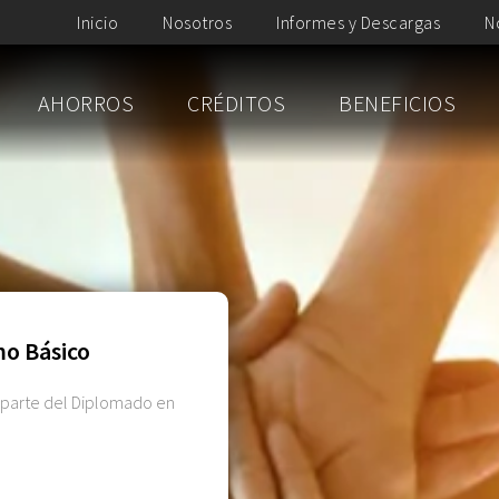
Inicio
Nosotros
Informes y Descargas
N
AHORROS
CRÉDITOS
BENEFICIOS
o Básico
r parte del Diplomado en