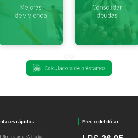
Mejoras
Consolidar
de vivienda
deudas
Calculadora de préstamos
nlaces rápidos
Precio del dólar
Requisitos de Afiliación