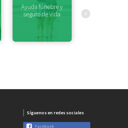
Ayuda fúnebre y
Emprende
seguro de vida
su negoci
Síguenos en redes sociales
Facebook