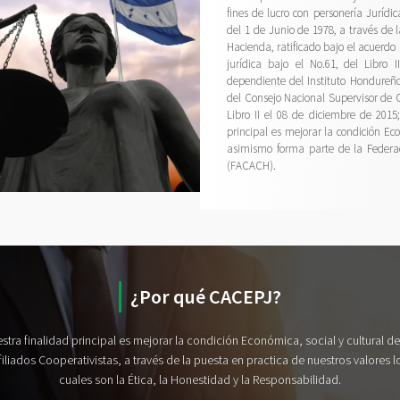
fines de lucro con personería Jurídi
del 1 de Junio de 1978, a través de
Hacienda, ratificado bajo el acuerdo 
jurídica bajo el No.61, del Libro 
dependiente del Instituto Hondureño
del Consejo Nacional Supervisor de
Libro II el 08 de diciembre de 2015
principal es mejorar la condición Econ
asimismo forma parte de la Federa
(FACACH).
¿Por qué CACEPJ?
stra finalidad principal es mejorar la condición Económica, social y cultural de
filiados Cooperativistas, a través de la puesta en practica de nuestros valores l
cuales son la Ética, la Honestidad y la Responsabilidad.