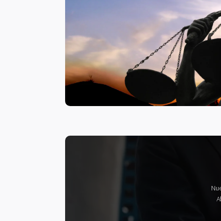
Nue
A