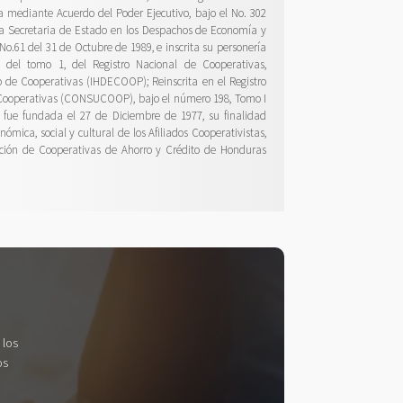
ca mediante Acuerdo del Poder Ejecutivo, bajo el No. 302
 la Secretaria de Estado en los Despachos de Economía y
No.61 del 31 de Octubre de 1989, e inscrita su personería
II del tomo 1, del Registro Nacional de Cooperativas,
 de Cooperativas (IHDECOOP); Reinscrita en el Registro
 Cooperativas (CONSUCOOP), bajo el número 198, Tomo I
; fue fundada el 27 de Diciembre de 1977, su finalidad
ómica, social y cultural de los Afiliados Cooperativistas,
ción de Cooperativas de Ahorro y Crédito de Honduras
 los
os