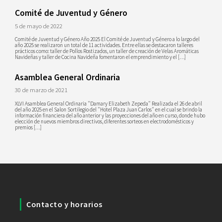
Comité de Juventud y Género
5 de mayo de 2022
Comité de Juventud y Género Año 2025 El Comité de Juventud y Género a lo largo del
año 2025 se realizaron un total de 11 actividades. Entre ellas se destacaron talleres
prácticos como: taller de Pollos Rostizados, un taller de creación de Velas Aromáticas
Navideñas y taller de Cocina Navideña fomentaron el emprendimiento y el […]
Asamblea General Ordinaria
30 de marzo de 2021
XLVI Asamblea General Ordinaria "Damary Elizabeth Zepeda" Realizada el 26 de abril
del año 2025 en el Salon Sortilegio del "Hotel Plaza Juan Carlos" en el cual se brindo la
información financiera del año anterior y las proyecciones del año en curso, donde hubo
elección de nuevos miembros directivos, diferentes sorteos en electrodomésticos y
premios […]
Contacto y horarios