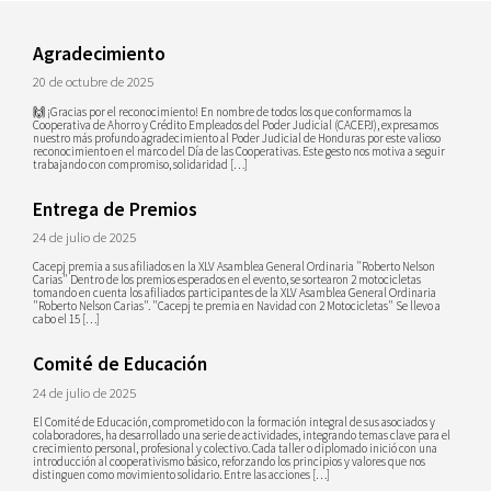
Agradecimiento
20 de octubre de 2025
🙌 ¡Gracias por el reconocimiento! En nombre de todos los que conformamos la
Cooperativa de Ahorro y Crédito Empleados del Poder Judicial (CACEPJ), expresamos
nuestro más profundo agradecimiento al Poder Judicial de Honduras por este valioso
reconocimiento en el marco del Día de las Cooperativas. Este gesto nos motiva a seguir
trabajando con compromiso, solidaridad […]
Entrega de Premios
24 de julio de 2025
Cacepj premia a sus afiliados en la XLV Asamblea General Ordinaria "Roberto Nelson
Carias" Dentro de los premios esperados en el evento, se sortearon 2 motocicletas
tomando en cuenta los afiliados participantes de la XLV Asamblea General Ordinaria
"Roberto Nelson Carias". "Cacepj te premia en Navidad con 2 Motocicletas" Se llevo a
cabo el 15 […]
Comité de Educación
24 de julio de 2025
El Comité de Educación, comprometido con la formación integral de sus asociados y
colaboradores, ha desarrollado una serie de actividades, integrando temas clave para el
crecimiento personal, profesional y colectivo. Cada taller o diplomado inició con una
introducción al cooperativismo básico, reforzando los principios y valores que nos
distinguen como movimiento solidario. Entre las acciones […]