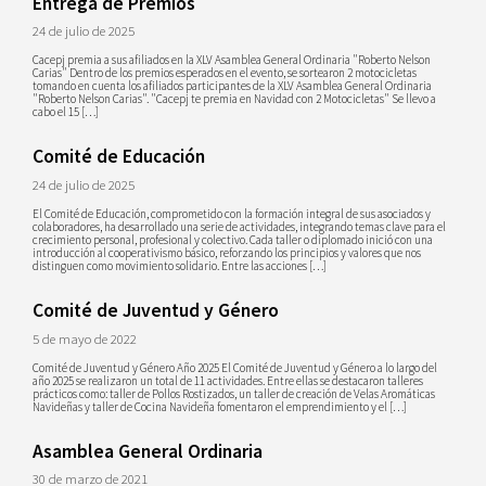
Entrega de Premios
24 de julio de 2025
Cacepj premia a sus afiliados en la XLV Asamblea General Ordinaria "Roberto Nelson
Carias" Dentro de los premios esperados en el evento, se sortearon 2 motocicletas
tomando en cuenta los afiliados participantes de la XLV Asamblea General Ordinaria
"Roberto Nelson Carias". "Cacepj te premia en Navidad con 2 Motocicletas" Se llevo a
cabo el 15 […]
Comité de Educación
24 de julio de 2025
El Comité de Educación, comprometido con la formación integral de sus asociados y
colaboradores, ha desarrollado una serie de actividades, integrando temas clave para el
crecimiento personal, profesional y colectivo. Cada taller o diplomado inició con una
introducción al cooperativismo básico, reforzando los principios y valores que nos
distinguen como movimiento solidario. Entre las acciones […]
Comité de Juventud y Género
5 de mayo de 2022
Comité de Juventud y Género Año 2025 El Comité de Juventud y Género a lo largo del
año 2025 se realizaron un total de 11 actividades. Entre ellas se destacaron talleres
prácticos como: taller de Pollos Rostizados, un taller de creación de Velas Aromáticas
Navideñas y taller de Cocina Navideña fomentaron el emprendimiento y el […]
Asamblea General Ordinaria
30 de marzo de 2021