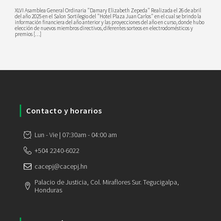
XLVI Asamblea General Ordinaria "Damary Elizabeth Zepeda" Realizada el 26 de abril
del año 2025 en el Salon Sortilegio del "Hotel Plaza Juan Carlos" en el cual se brindo la
información financiera del año anterior y las proyecciones del año en curso, donde hubo
elección de nuevos miembros directivos, diferentes sorteos en electrodomésticos y
premios […]
Contacto y horarios
Lun - Vie | 07:30am - 04:00 am
+504 2240-6022
cacepj@cacepj.hn
Palacio de Justicia, Col. Miraflores Sur. Tegucigalpa,
Honduras