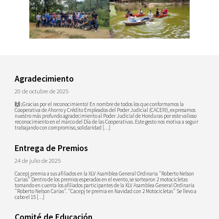
Agradecimiento
20 de octubre de 2025
🙌 ¡Gracias por el reconocimiento! En nombre de todos los que conformamos la
Cooperativa de Ahorro y Crédito Empleados del Poder Judicial (CACEPJ), expresamos
nuestro más profundo agradecimiento al Poder Judicial de Honduras por este valioso
reconocimiento en el marco del Día de las Cooperativas. Este gesto nos motiva a seguir
trabajando con compromiso, solidaridad […]
Entrega de Premios
24 de julio de 2025
Cacepj premia a sus afiliados en la XLV Asamblea General Ordinaria "Roberto Nelson
Carias" Dentro de los premios esperados en el evento, se sortearon 2 motocicletas
tomando en cuenta los afiliados participantes de la XLV Asamblea General Ordinaria
"Roberto Nelson Carias". "Cacepj te premia en Navidad con 2 Motocicletas" Se llevo a
cabo el 15 […]
Comité de Educación