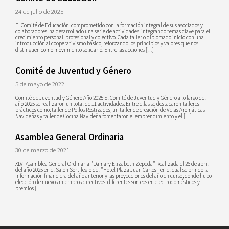
24 de julio de 2025
El Comité de Educación, comprometido con la formación integral de sus asociados y
colaboradores, ha desarrollado una serie de actividades, integrando temas clave para el
crecimiento personal, profesional y colectivo. Cada taller o diplomado inició con una
introducción al cooperativismo básico, reforzando los principios y valores que nos
distinguen como movimiento solidario. Entre las acciones […]
Comité de Juventud y Género
5 de mayo de 2022
Comité de Juventud y Género Año 2025 El Comité de Juventud y Género a lo largo del
año 2025 se realizaron un total de 11 actividades. Entre ellas se destacaron talleres
prácticos como: taller de Pollos Rostizados, un taller de creación de Velas Aromáticas
Navideñas y taller de Cocina Navideña fomentaron el emprendimiento y el […]
Asamblea General Ordinaria
30 de marzo de 2021
XLVI Asamblea General Ordinaria "Damary Elizabeth Zepeda" Realizada el 26 de abril
del año 2025 en el Salon Sortilegio del "Hotel Plaza Juan Carlos" en el cual se brindo la
información financiera del año anterior y las proyecciones del año en curso, donde hubo
elección de nuevos miembros directivos, diferentes sorteos en electrodomésticos y
premios […]